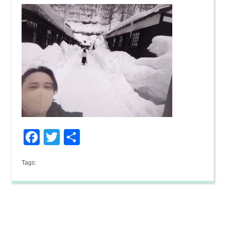
Facebook
Twitter
共
有
Tags: