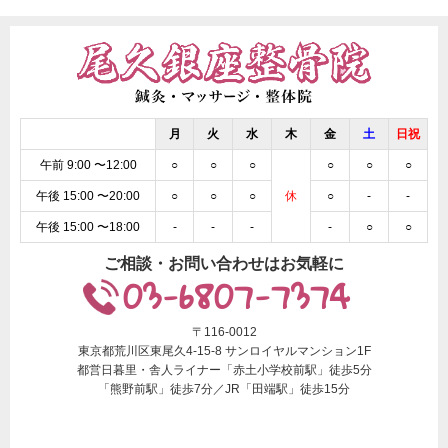
月
火
水
木
金
土
日祝
午前 9:00 〜12:00
○
○
○
○
○
○
午後 15:00 〜20:00
○
○
○
休
○
-
-
午後 15:00 〜18:00
-
-
-
-
○
○
ご相談・お問い合わせはお気軽に
03-6807-7374
〒116-0012
東京都荒川区東尾久4-15-8 サンロイヤルマンション1F
都営日暮里・舎人ライナー「赤土小学校前駅」徒歩5分
「熊野前駅」徒歩7分／JR「田端駅」徒歩15分