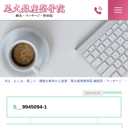
冷え・むくみ・肩こり・腰痛を根本から改善「尾久銀座整骨院 鍼灸院・マッサージ・
2022.03.25
S__9945094-1