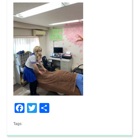
Facebook
Twitter
共
有
Tags: