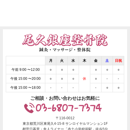
月
火
水
木
金
土
日祝
午前 9:00 〜12:00
○
○
○
○
○
○
午後 15:00 〜20:00
○
○
○
休
○
-
-
午後 15:00 〜18:00
-
-
-
-
○
○
ご相談・お問い合わせはお気軽に
03-6807-7374
〒116-0012
東京都荒川区東尾久4-15-8 サンロイヤルマンション1F
都営日暮里・舎人ライナー「赤土小学校前駅」徒歩5分