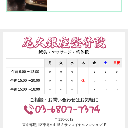
れた露天風呂に入ることと、日本酒で有
名な八海山の雪室を見学しに行くことで
す！ まずは新幹線で越後湯沢駅に向か
ったのですが、越後
月
火
水
木
金
土
日祝
午前 9:00 〜12:00
○
○
○
○
○
○
午後 15:00 〜20:00
○
○
○
休
○
-
-
午後 15:00 〜18:00
-
-
-
-
○
○
ご相談・お問い合わせはお気軽に
03-6807-7374
〒116-0012
東京都荒川区東尾久4-15-8 サンロイヤルマンション1F