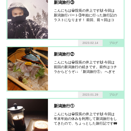
新潟旅行③
こんにちは😀院長の井上です🙌 今回は
新潟旅行パート③年始に行った旅行記の
ラストになります！ 前回、前々回はコ
チラ↓↓「新潟旅行①」 「新潟旅行②」
貝掛温泉で癒され、次の日は「魚沼の
里」へ向かいます！ 魚沼の里は魚沼の
暮らしや雪国の文化を通じて「郷愁とや
2023.02.14
ブログ
すら
新潟旅行②
こんにちは😀院長の井上です🙌 今回は
前回の新潟旅行の続きです。前作はコチ
ラからどうぞ↓↓ 「新潟旅行①」 へぎそ
ばも食べて程よくおなかも満たされたと
ころで、やはり米どころ新潟に来たから
には行かなければならない聖地がありま
す… 「ぽんしゅ館」です！ 受付
2023.01.29
ブログ
新潟旅行①
こんにちは😀院長の井上です🙌 今回は
年末年始の休みを利用して新潟旅行をし
てきたので、ちょっとした旅行記です🚃
今回の旅行の目的は貝掛温泉の雪で囲ま