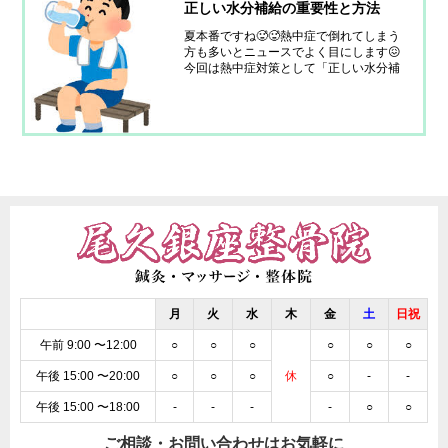
正しい水分補給の重要性と方法
夏本番ですね🥵🥵熱中症で倒れてしまう
方も多いとニュースでよく目にします😖
今回は熱中症対策として「正しい水分補
給の重要性と方法」についてお話しした
いと思います。「熱中症の予防と対処
法」についても併せてごらんください🙌
1. なぜ水分補給が重要なのか？ 私たち
の体の約60％
月
火
水
木
金
土
日祝
午前 9:00 〜12:00
○
○
○
○
○
○
午後 15:00 〜20:00
○
○
○
休
○
-
-
午後 15:00 〜18:00
-
-
-
-
○
○
ご相談・お問い合わせはお気軽に