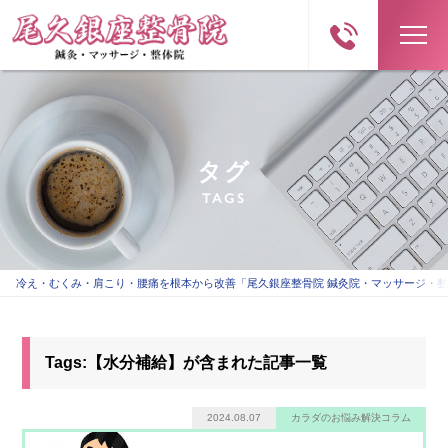
タグ
TAGS
冷え・むくみ・肩こり・腰痛を根本から改善「尾久銀座整骨院 鍼灸院・マッサージ・
Tags:【水分補給】が含まれた記事一覧
2024.08.07
カラダのお悩み解決コラム