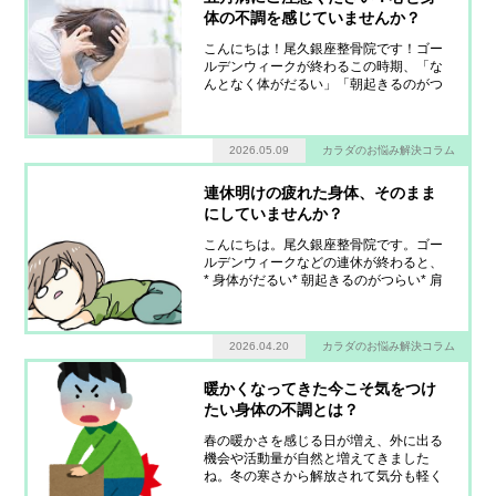
体の不調を感じていませんか？
こんにちは！尾久銀座整骨院です！ゴー
ルデンウィークが終わるこの時期、「な
んとなく体がだるい」「朝起きるのがつ
らい」「疲れが抜けない」と感じる方が
増えてきます。この季節によく耳にする
のが“五月病”です。今回は、五月病によ
2026.05.09
カラダのお悩み解決コラム
る身体の不調と、その対策についてお話
しします。五月病とは？五月病とは、新
生活や環
連休明けの疲れた身体、そのまま
にしていませんか？
こんにちは。尾久銀座整骨院です。ゴー
ルデンウィークなどの連休が終わると、
* 身体がだるい* 朝起きるのがつらい* 肩
や腰が重い* 疲れが抜けない* 仕事に集
中できないといった不調を感じる方が増
えてきます。「休んだはずなのに、なぜ
2026.04.20
カラダのお悩み解決コラム
か疲れている…」そんな状態になってい
ませんか？実は、連休中の生活リズム
暖かくなってきた今こそ気をつけ
たい身体の不調とは？
春の暖かさを感じる日が増え、外に出る
機会や活動量が自然と増えてきました
ね。冬の寒さから解放されて気分も軽く
なる一方で、この時期特有の“身体の不