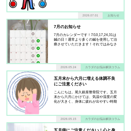
だるい」「疲れが抜けない」「頭痛やめ
まいがする」といった不調を感じる方が
増えてきます。実はその原因の一つが、
2026.07.01
お知らせ
「暑熱順化（しょねつじゅんか）」が十
分にできていないことかもしれません。
暑熱順化と
7月のお知らせ
7月のカレンダーです！7/10,17,24,31は
鍼の日！通常より多くの鍼を使用して治
療させていただきます！それではみなさ
ま！7月もよろしくお願いします！
2026.05.24
カラダのお悩み解決コラム
五月末から六月に増える体調不良
にご注意ください
こんにちは。尾久銀座整骨院です。五月
末から六月にかけては、気温や湿度の変
化が大きく、身体に疲れが出やすい時期
です。「最近なんとなく身体が重い」
「肩こりや腰痛がひどくなった」「疲れ
が抜けない」そんな不調を感じていませ
2026.05.15
カラダのお悩み解決コラム
んか？この時期は、季節の変わり目特有
の体調不良が起こりやすくなります。こ
の時期に不調
五月病にご注意ください！心と身