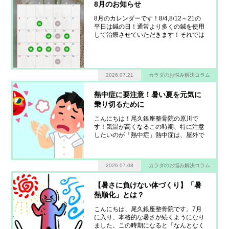
8月のお知らせ
8月のカレンダーです！8/4,8/12～21の
平日は鍼の日！通常より多くの鍼を使用
して治療させていただきます！それでは
8月もよろしくお願いします！
2026.07.21
カラダのお悩み解決コラム
熱中症に要注意！暑い夏を元気に
乗り切るために
こんにちは！尾久銀座整骨院の原川で
す！気温が高くなるこの時期、特に注意
したいのが「熱中症」熱中症は、屋外で
の運動や長時間の外出だけでなく、室内
でも起こる可能性があります。暑さによ
って体温調節機能がうまく働かなくなる
2026.07.08
カラダのお悩み解決コラム
と、めまい、頭痛、吐き気、強いだるさ
などの症状が現れることがあります。の
どが渇く前に
【暑さに負けない体づくり】「暑
熱順化」とは？
こんにちは、尾久銀座整骨院です。7月
に入り、本格的な暑さが続くようになり
ました。この時期になると「なんとなく