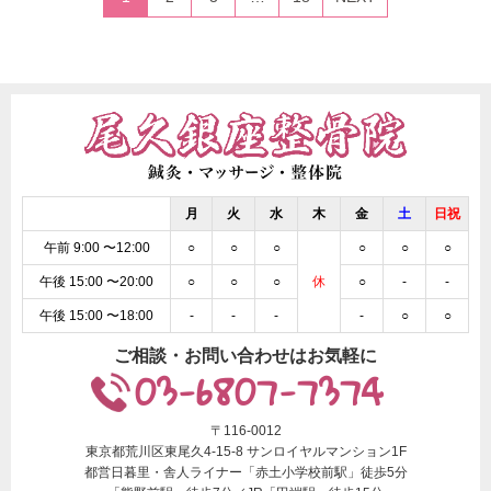
月
火
水
木
金
土
日祝
午前 9:00 〜12:00
○
○
○
○
○
○
午後 15:00 〜20:00
○
○
○
休
○
-
-
午後 15:00 〜18:00
-
-
-
-
○
○
ご相談・お問い合わせはお気軽に
03-6807-7374
〒116-0012
東京都荒川区東尾久4-15-8 サンロイヤルマンション1F
都営日暮里・舎人ライナー「赤土小学校前駅」徒歩5分