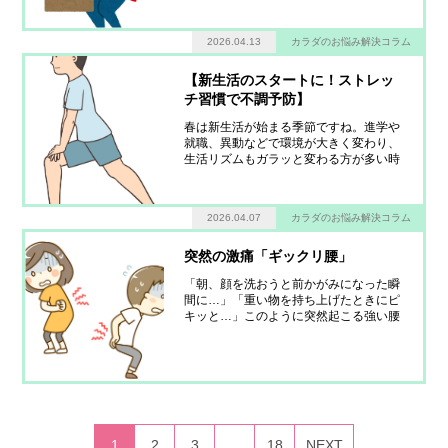
調”を訴える方が増えているのも事実で
す。今回は、暖かくなってきた今だから
2026.04.13
カラダのお悩み解決コラム
こそ気をつけたいポイントと、その対策
についてお話しします。■ なぜ春に不調
が増えるの
【新生活のスタートに！ストレッ
チ習慣で不調予防】
春は新生活が始まる季節ですね。進学や
就職、異動などで環境が大きく変わり、
生活リズムもガラッと変わる方が多い時
期です。実はこの「変化」が、身体にと
っては大きな負担になることがありま
す。通勤時間の増加や慣れないデスクワ
2026.04.07
カラダのお悩み解決コラム
ーク、長時間同じ姿勢で過ごすことによ
り、知らず知らずのうちに筋肉は緊張
し、肩こりや腰
突然の激痛「ギックリ腰」
「朝、顔を洗おうと前かがみになった瞬
間に…」「重い物を持ち上げたときにピ
キッと…」このように突然起こる強い腰
の痛み、いわゆるギックリ腰は、誰にで
も起こりうる身近なケガです。■ ギック
リ腰の原因とは？ギックリ腰は、正式に
は「急性腰痛症」と呼ばれます。主な原
因は以下の通りです。筋肉や靭帯の急な
損傷筋疲
1
2
3
…
18
NEXT