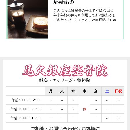
新潟旅行①
こんにちは😀院長の井上です🙌 今回は
年末年始の休みを利用して新潟旅行をし
てきたので、ちょっとした旅行記です🚃
今回の旅行の目的は貝掛温泉の雪で囲ま
れた露天風呂に入ることと、日本酒で有
名な八海山の雪室を見学しに行くことで
す！ まずは新幹線で越後湯沢駅に向か
ったのですが、越後
月
火
水
木
金
土
日祝
午前 9:00 〜12:00
○
○
○
○
○
○
午後 15:00 〜20:00
○
○
○
休
○
-
-
午後 15:00 〜18:00
-
-
-
-
○
○
ご相談・お問い合わせはお気軽に