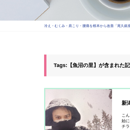
冷え・むくみ・肩こり・腰痛を根本から改善「尾久銀座
Tags:【魚沼の里】が含まれた
新
こん
始に
チラ