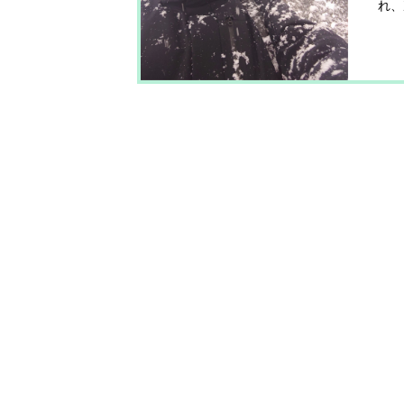
れ、
の暮