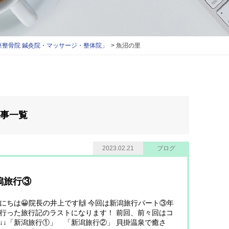
整骨院 鍼灸院・マッサージ・整体院」
魚沼の里
記事一覧
2023.02.21
ブログ
潟旅行③
にちは😀院長の井上です🙌 今回は新潟旅行パート③年
行った旅行記のラストになります！ 前回、前々回はコ
↓↓「新潟旅行①」 「新潟旅行②」 貝掛温泉で癒さ