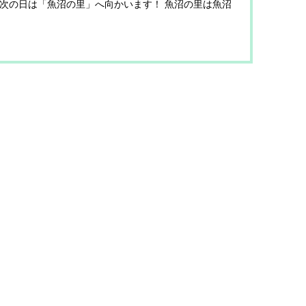
次の日は「魚沼の里」へ向かいます！ 魚沼の里は魚沼
らしや雪国の文化を通じて「郷愁とやすら