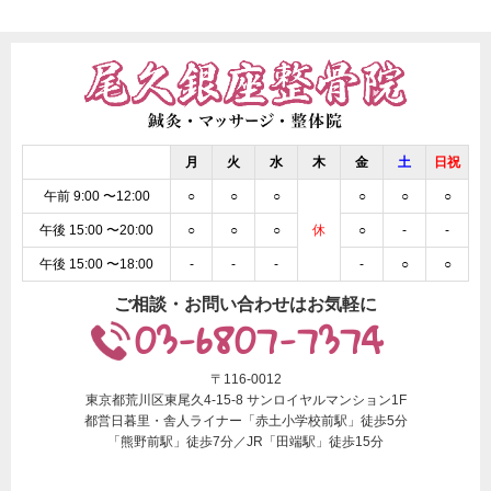
月
火
水
木
金
土
日祝
午前 9:00 〜12:00
○
○
○
○
○
○
午後 15:00 〜20:00
○
○
○
休
○
-
-
午後 15:00 〜18:00
-
-
-
-
○
○
ご相談・お問い合わせはお気軽に
03-6807-7374
〒116-0012
東京都荒川区東尾久4-15-8 サンロイヤルマンション1F
都営日暮里・舎人ライナー「赤土小学校前駅」徒歩5分
「熊野前駅」徒歩7分／JR「田端駅」徒歩15分