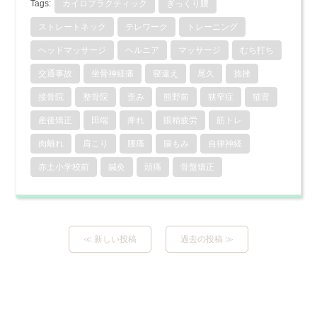
Tags:
カイロプラクティック
ぎっくり腰
ストレートネック
テレワーク
トレーニング
ヘッドマッサージ
ヘルニア
マッサージ
むち打ち
交通事故
坐骨神経痛
寝違え
尾久
捻挫
接骨院
整骨院
歪み
熊野前
狭窄症
猫背
産後矯正
田端
痺れ
眼精疲労
筋トレ
肉離れ
肩こり
腰痛
腸もみ
自律神経
赤土小学校前
鍼灸
頭痛
骨盤矯正
≪ 新しい投稿
過去の投稿 ≫