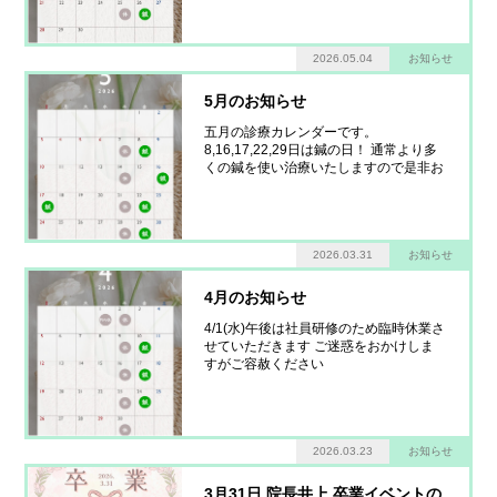
くお願いいたします！
2026.05.04
お知らせ
5月のお知らせ
五月の診療カレンダーです。
8,16,17,22,29日は鍼の日！ 通常より多
くの鍼を使い治療いたしますので是非お
越しください。 五月もよろしくお願い
します！
2026.03.31
お知らせ
4月のお知らせ
4/1(水)午後は社員研修のため臨時休業さ
せていただきます ご迷惑をおかけしま
すがご容赦ください
4/10(金),4/17(金),4/24(金)は鍼の日！ 通
常より3本鍼を増やして治療させていた
だきます 4月も宜しくお願いいたしま
す！
2026.03.23
お知らせ
3月31日 院長井上 卒業イベントの