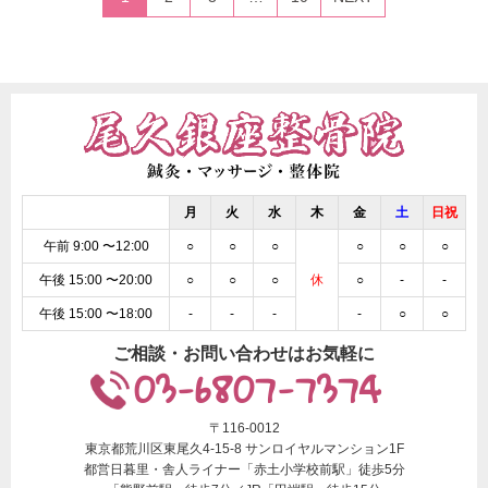
月
火
水
木
金
土
日祝
午前 9:00 〜12:00
○
○
○
○
○
○
午後 15:00 〜20:00
○
○
○
休
○
-
-
午後 15:00 〜18:00
-
-
-
-
○
○
ご相談・お問い合わせはお気軽に
03-6807-7374
〒116-0012
東京都荒川区東尾久4-15-8 サンロイヤルマンション1F
都営日暮里・舎人ライナー「赤土小学校前駅」徒歩5分