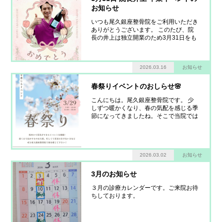
お知らせ
いつも尾久銀座整骨院をご利用いただき
ありがとうございます。 このたび、院
長の井上は独立開業のため3月31日をも
って退職することとなりました。 これ
まで多くの患者さまに支えていただき、
ここまで続けてこられたこと、心より感
2026.03.16
お知らせ
謝しております。 そこで最終日となる3
月31日（火）に卒業イベ
春祭りイベントのおしらせ🌸
こんにちは。尾久銀座整骨院です。 少
しずつ暖かくなり、春の気配を感じる季
節になってきましたね。そこで当院では
3月29日（日）に「春祭りイベント」 を
行います。 今回のイベントは少し変わ
った企画です! 院内に つぼみのついた枝
木 を飾り、イベント当日まで少しずつ
2026.03.02
お知らせ
花を咲かせ
3月のお知らせ
３月の診療カレンダーです。ご来院お待
ちしております。