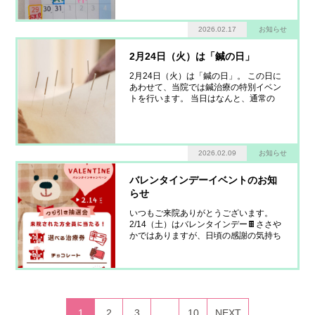
2026.02.17
お知らせ
2月24日（火）は「鍼の日」
2月24日（火）は「鍼の日」。 この日に
あわせて、当院では鍼治療の特別イベン
トを行います。 当日はなんと、通常の
本数にプラス3本サービス！ いつも受け
ていただいている方はもちろん、「少し
だけ多めに試してみたい」という方にも
おすすめです。 鍼は、刺激が強いイメ
2026.02.09
お知らせ
ージを持たれがち
バレンタインデーイベントのお知
らせ
いつもご来院ありがとうございます。
2/14（土）はバレンタインデー🍫ささや
かではありますが、日頃の感謝の気持ち
を込めて、バレンタインイベントを行い
ます。 当日ご来院いただいた方へとっ
てもかわいいチョコレートをプレゼント
🎁 見た目も可愛く、ちょっと気分が上
がるチョコを用意しました
1
2
3
…
10
NEXT