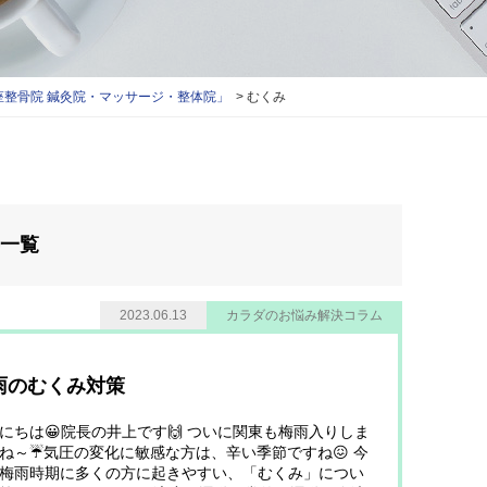
整骨院 鍼灸院・マッサージ・整体院」
むくみ
事一覧
2023.06.13
カラダのお悩み解決コラム
雨のむくみ対策
にちは😀院長の井上です🙌 ついに関東も梅雨入りしま
ね～☔気圧の変化に敏感な方は、辛い季節ですね😖 今
梅雨時期に多くの方に起きやすい、「むくみ」につい