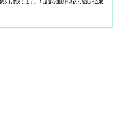
策をお伝えします。 1.適度な運動日常的な運動は血液
を促進し、むくみの改善に役立ちます。ウォーキ