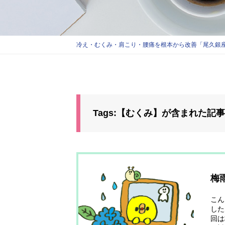
冷え・むくみ・肩こり・腰痛を根本から改善「尾久銀座
Tags:【むくみ】が含まれた記
梅
こん
した
回は