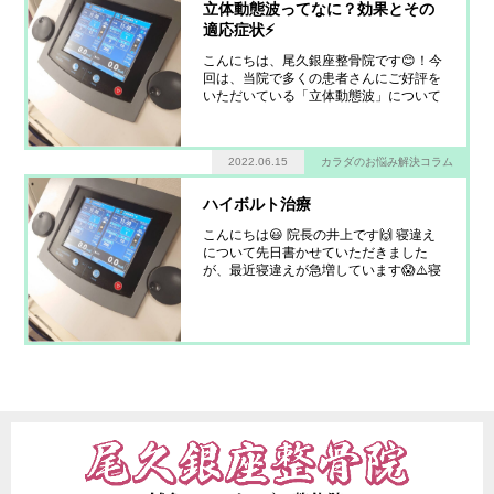
立体動態波ってなに？効果とその
適応症状⚡
こんにちは、尾久銀座整骨院です😊！今
回は、当院で多くの患者さんにご好評を
いただいている「立体動態波」について
お話しします⚡ 立体動態波とは？ まず、
立体動態波とは何かを簡単にご説明しま
す。立体動態波は、3対の異なる高い周
2022.06.15
カラダのお悩み解決コラム
波数の電流を生体内部で干渉させること
によっ
ハイボルト治療
こんにちは😃 院長の井上です🙌 寝違え
について先日書かせていただきました
が、最近寝違えが急増しています😱⚠️寝
違えに関するブログはこちらからご覧く
ださい→『梅雨の寝違えにご注意！』
寒暖差、梅雨の気圧低下、運動不足な
ど、原因は様々ですが、本当にお辛いで
すよね… 今回