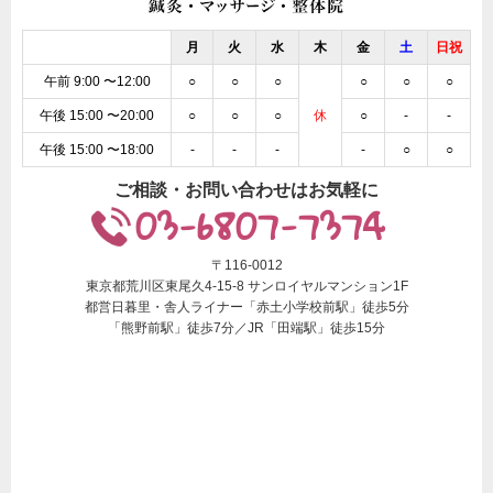
月
火
水
木
金
土
日祝
午前 9:00 〜12:00
○
○
○
○
○
○
午後 15:00 〜20:00
○
○
○
休
○
-
-
午後 15:00 〜18:00
-
-
-
-
○
○
ご相談・お問い合わせはお気軽に
03-6807-7374
〒116-0012
東京都荒川区東尾久4-15-8 サンロイヤルマンション1F
都営日暮里・舎人ライナー「赤土小学校前駅」徒歩5分
「熊野前駅」徒歩7分／JR「田端駅」徒歩15分