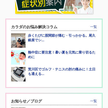
カラダのお悩み解決コラム
一覧
歩くたびに股関節が痛む・引っかかる。尾久
銀座でシ...
熱中症に要注意！暑い夏を元気に乗り切るた
めに
荒川区でゴルフ・テニスの肘の痛みに！土日
も通える...
お知らせ／ブログ
一覧