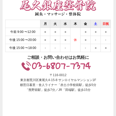
月
火
水
木
金
土
日祝
午前 9:00 〜12:00
○
○
○
○
○
○
午後 15:00 〜20:00
○
○
○
休
○
-
-
午後 15:00 〜18:00
-
-
-
-
○
○
ご相談・お問い合わせはお気軽に
03-6807-7374
〒116-0012
東京都荒川区東尾久4-15-8 サンロイヤルマンション1F
都営日暮里・舎人ライナー「赤土小学校前駅」徒歩5分
「熊野前駅」徒歩7分／JR「田端駅」徒歩15分