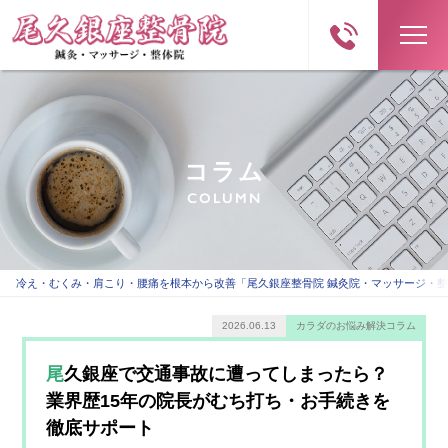
コラム
COLUMN
冷え・むくみ・肩こり・腰痛を根本から改善「尾久銀座整骨院 鍼灸院・マッサージ・
2026.06.13
カラダのお悩み解決コラム
尾久銀座で交通事故に遭ってしまったら？
業界歴15年の院長がむち打ち・お手続きを
徹底サポート