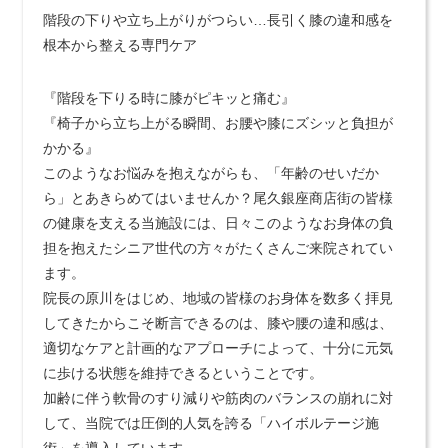
階段の下りや立ち上がりがつらい…長引く膝の違和感を
根本から整える専門ケア
『階段を下りる時に膝がピキッと痛む』
『椅子から立ち上がる瞬間、お腰や膝にズシッと負担が
かかる』
このようなお悩みを抱えながらも、「年齢のせいだか
ら」とあきらめてはいませんか？尾久銀座商店街の皆様
の健康を支える当施設には、日々このようなお身体の負
担を抱えたシニア世代の方々がたくさんご来院されてい
ます。
院長の原川をはじめ、地域の皆様のお身体を数多く拝見
してきたからこそ断言できるのは、膝や腰の違和感は、
適切なケアと計画的なアプローチによって、十分に元気
に歩ける状態を維持できるということです。
加齢に伴う軟骨のすり減りや筋肉のバランスの崩れに対
して、当院では圧倒的人気を誇る「ハイボルテージ施