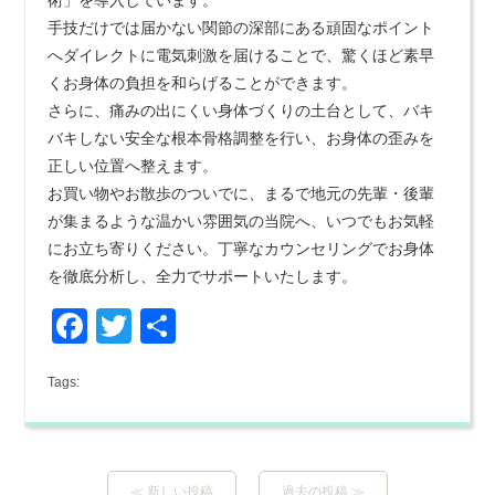
術」を導入しています。
手技だけでは届かない関節の深部にある頑固なポイント
へダイレクトに電気刺激を届けることで、驚くほど素早
くお身体の負担を和らげることができます。
さらに、痛みの出にくい身体づくりの土台として、バキ
バキしない安全な根本骨格調整を行い、お身体の歪みを
正しい位置へ整えます。
お買い物やお散歩のついでに、まるで地元の先輩・後輩
が集まるような温かい雰囲気の当院へ、いつでもお気軽
にお立ち寄りください。丁寧なカウンセリングでお身体
を徹底分析し、全力でサポートいたします。
Facebook
Twitter
共
有
Tags:
≪ 新しい投稿
過去の投稿 ≫